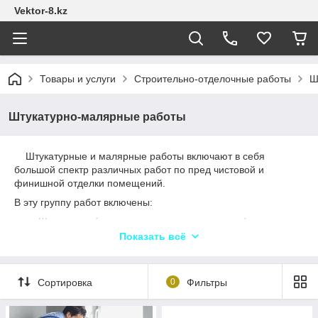
Vektor-8.kz
Товары и услуги
Строительно-отделочные работы
Ш
Штукатурно-малярные работы
Штукатурные и малярные работы включают в себя
большой спектр различных работ по пред чистовой и
финишной отделки помещений.
В эту группу работ включены:
Штукатурка (песчано-цементная и гипсовая).
Показать всё
Левкас (шпаклевка стен, потолков, коробов и
различных конструкций из гипсокартона).
Покраска любыми видами краски, а так же
Сортировка
0
Фильтры
эмульсией.
Монтаж Молдингов, галтелей (потолочных