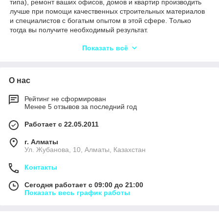
типа), ремонт ваших офисов, домов и квартир производить
лучше при помощи качественных строительных материалов
и специалистов с богатым опытом в этой сфере. Только
тогда вы получите необходимый результат.
Если у вас золотые руки, есть необходимый инструмент и
Показать всё
много свободного времени, вы вполне можете справиться с
любой задачей в строительной области обустройства своих
зданий и строений, но если вам нужна помощь, мы с
О нас
радостью вам поможем и вас поддержим.
Рейтинг не сформирован
Менее 5 отзывов за последний год
Работает с 22.05.2011
г. Алматы
Ул. Жубанова, 10, Алматы, Казахстан
Контакты
Сегодня работает с 09:00 до 21:00
Показать весь график работы