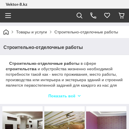
Vektor-8.kz
Товары и услуги
Строительно-отделочные работы
Строительно-отделочные работы
Строительно-отделочные работы
в сфере
строительства
и обустройства жизненно необходимой
потребности такой как - место проживания, место работы,
производства или интерьера и экстерьера зданий и строений
является первостепенной задачей для каждого из нас для
обеспечения психологического комфорта и продуктивности
Показать всё
нашей жизнедеятельности.
В этой группе вы найдете все виды
строительно-
отделочных
работ которые можно придумать и задумать.
Все эти виды работ наша компания выполняет
исключительно на профессиональном уровне.