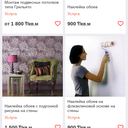
Монтаж подвесных потолков
типа Грильято
Наклейка обоев
Услуга
Услуга
1 800
900
от
₸/кв.м
₸/кв.м
Наклейка обоев на
Наклейка обоев с подгонкой
флизилиновой основе на
рисунка на стены
стены
Услуга
Услуга
1 500
900
₸/кв.м
₸/кв.м