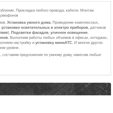
обление. Прокладка любого провода, кабеля. Монтаж
 домофонов
мов.
Установка умного дома
. Проведение комплексных,
,
установке осветительных и электро приборов
, датчиков
твия
).
Подсветки фасадов
,
уличное освещение
.
онов
. Выполним работы любых объемов в офисах, котеджах,
полняем настройку и
установку миниАТС
. И многое другое.
ом уровне.
, составим предложение по умному дому, навесим любые