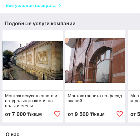
Все условия возврата
Подобные услуги компании
Монтаж искусственного и
Монтаж гранита на фасад
Мон
натурального камня на
зданий
кера
полы и стены
7 000
9 500
от
₸/кв.м
от
₸/кв.м
от
О нас