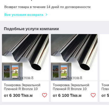
Возврат товара в течение 14 дней по договоренности
Все условия возврата
Подобные услуги компании
Тонировка Зеркальной
Тонировка Зеркальной
Тони
Пленкой R Bronze 10
Пленкой R Bronze 10
Плен
6 300
6 100
от
₸/кв.м
от
₸/кв.м
от