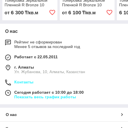
Тонировка Зеркальной
Тонировка Зеркальной
Тони
Пленкой R Bronze 10
Пленкой R Bronze 10
Плен
6 300
6 100
6 1
от
₸/кв.м
от
₸/кв.м
О нас
Рейтинг не сформирован
Менее 5 отзывов за последний год
Работает с 22.05.2011
г. Алматы
Ул. Жубанова, 10, Алматы, Казахстан
Контакты
Сегодня работает с 10:00 до 18:00
Показать весь график работы
О нас