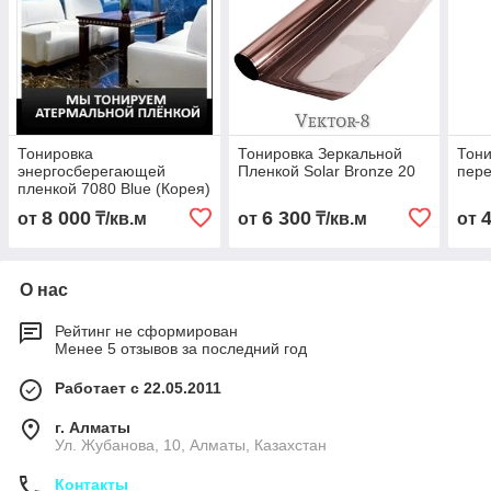
Тонировка
Тонировка Зеркальной
Тон
энергосберегающей
Пленкой Solar Bronze 20
пере
пленкой 7080 Blue (Корея)
8 000
6 300
от
₸/кв.м
от
₸/кв.м
от
О нас
Рейтинг не сформирован
Менее 5 отзывов за последний год
Работает с 22.05.2011
г. Алматы
Ул. Жубанова, 10, Алматы, Казахстан
Контакты