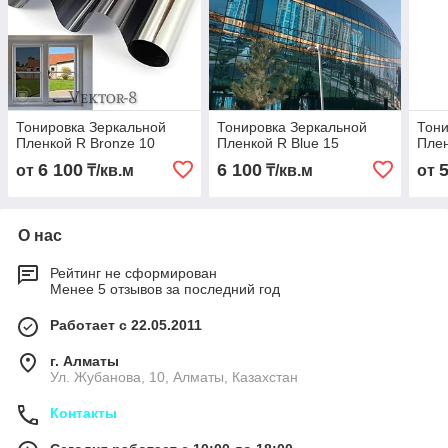
Тонировка Зеркальной
Тонировка Зеркальной
Тони
Пленкой R Bronze 10
Пленкой R Blue 15
Плен
6 100
6 100
от
₸/кв.м
₸/кв.м
от
О нас
Рейтинг не сформирован
Менее 5 отзывов за последний год
Работает с 22.05.2011
г. Алматы
Ул. Жубанова, 10, Алматы, Казахстан
Контакты