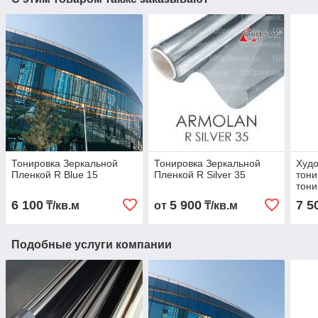
Тонировка Зеркальной
Тонировка Зеркальной
Худ
Пленкой R Blue 15
Пленкой R Silver 35
тони
тони
6 100
5 900
7 5
₸/кв.м
от
₸/кв.м
Подобные услуги компании