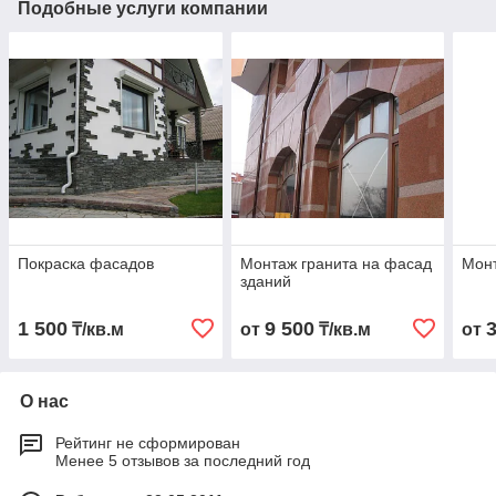
Подобные услуги компании
Покраска фасадов
Монтаж гранита на фасад
Монт
зданий
1 500
9 500
₸/кв.м
от
₸/кв.м
от
О нас
Рейтинг не сформирован
Менее 5 отзывов за последний год