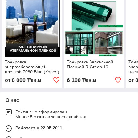
Тонировка
Тонировка Зеркальной
Тони
энергосберегающей
Пленкой R Green 10
эне
пленкой 7080 Blue (Корея)
плен
(Кор
8 000
6 100
от
₸/кв.м
₸/кв.м
от
О нас
Рейтинг не сформирован
Менее 5 отзывов за последний год
Работает с 22.05.2011